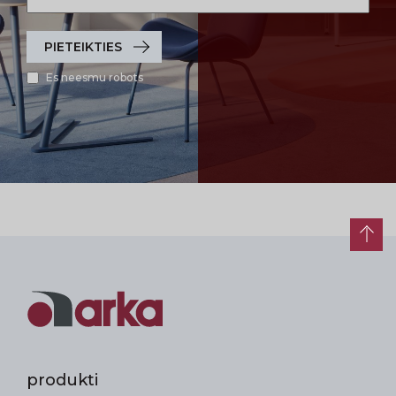
PIETEIKTIES
Es neesmu robots
produkti