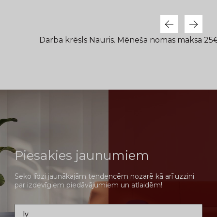
Darba krēsls Nauris. Mēneša nomas maksa 25
Piesakies jaunumiem
Seko līdzi jaunākajām tendencēm nozarē kā arī uzzini
par izdevīgiem piedāvājumiem un atlaidēm!