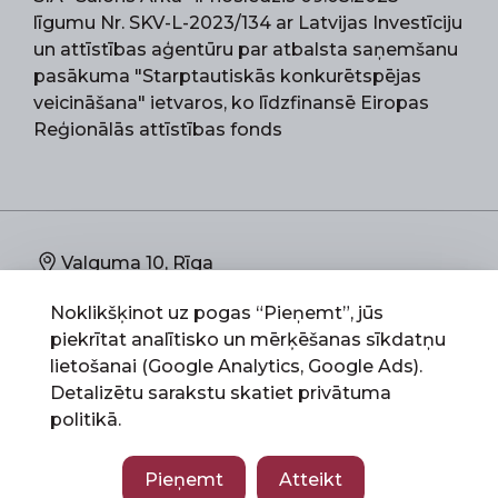
līgumu Nr. SKV-L-2023/134 ar Latvijas Investīciju
un attīstības aģentūru par atbalsta saņemšanu
pasākuma "Starptautiskās konkurētspējas
veicināšana" ietvaros, ko līdzfinansē Eiropas
Reģionālās attīstības fonds
Valguma 10, Rīga
Noklikšķinot uz pogas “Pieņemt”, jūs
67892773
piekrītat analītisko un mērķēšanas sīkdatņu
lietošanai (Google Analytics, Google Ads).
info@salonsarka.lv
Detalizētu sarakstu skatiet
privātuma
politikā
.
Salons Arka 2026 © All Rights Reserved
Pieņemt
Atteikt