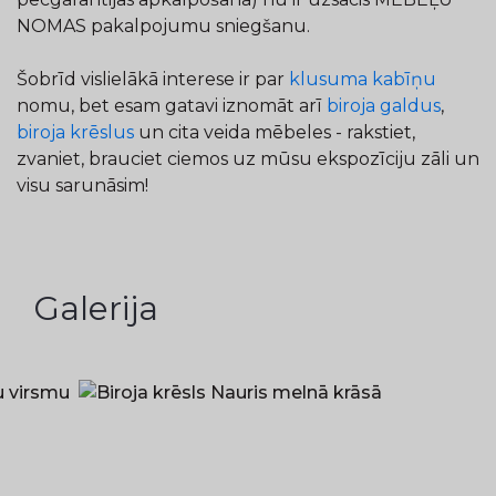
NOMAS pakalpojumu sniegšanu.
Šobrīd vislielākā interese ir par
klusuma kabīņu
nomu, bet esam gatavi iznomāt arī
biroja galdus
,
biroja krēslus
un cita veida mēbeles - rakstiet,
zvaniet, brauciet ciemos uz mūsu ekspozīciju zāli un
visu sarunāsim!
Galerija