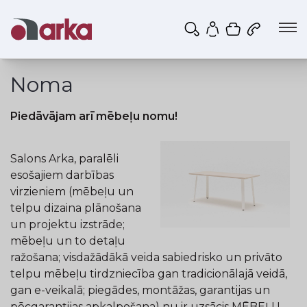
Iepirkumu g
Mans profils
Noma
Piedāvājam arī mēbeļu nomu!
Salons Arka, paralēli
esošajiem darbības
virzieniem (mēbeļu un
telpu dizaina plānošana
un
projektu izstrāde;
mēbeļu un to detaļu
ražošana; visdažādākā veida sabiedrisko un privāto
telpu mēbeļu tirdzniecība gan tradicionālajā veidā,
gan e-veikalā; piegādes, montāžas, garantijas un
pēcgarantijas apkalpošana) nu ir uzsācis MĒBEĻU