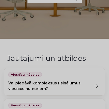
Jautājumi un atbildes
Viesnīcu mēbeles
Vai piedāvā kompleksus risinājumus
viesnīcu numuriem?
Jā, var pasūtīt saskaņotu komplektu. Lielam pasūtījumam
iespējama sadarbība ar interjera dizaineru.
Viesnīcu mēbeles