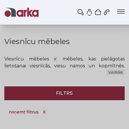
Iepirkumu g
Mans profils
Viesnīcu mēbeles
Viesnīcu mēbeles ir mēbeles, kas pielāgotas
lietošanai viesnīcās, viesu namos un kopmītnēs.
Izgatavojam gultas, dažādus plauktus, drēbju
VAIRĀK
skapjus, individuālas mēbeles, kā arī piedāvājam visa
veida krēslus, atpūtas mēbeles.
Salons Arka ir
FILTRS
uzgatavojis un piegādājis vairākām mācību iestādēm
(LBTU, Mālnavas koledža, Rīgas tūrisma un radošās
industrijas tehnikums u.c.).
noņemt filtrus
X