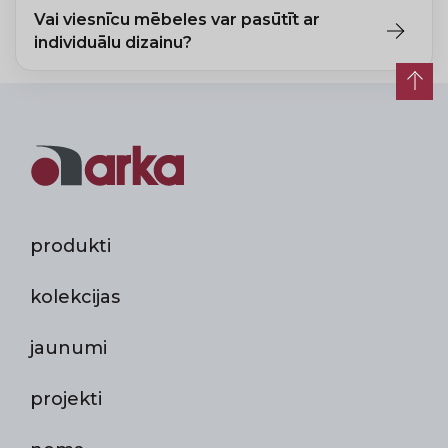
Vai viesnīcu mēbeles var pasūtīt ar
individuālu dizainu?
Jā, pēc pasūtījuma iespējams individuāls dizains atbilstoši
viesnīcas brenda stilam.
produkti
kolekcijas
jaunumi
projekti