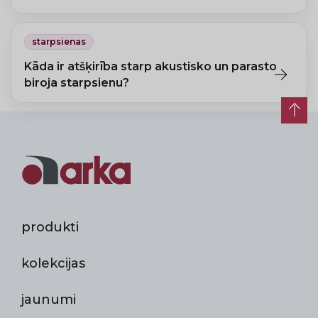
Jā, brīvi stāvošās sistēmas ir mobilas un pārkārtojamas bez
remonta.
starpsienas
Kāda ir atšķirība starp akustisko un parasto
biroja starpsienu?
Akustiskā starpsiena satur skaņu absorbējošu pildījumu un
samazina skaņas pārraidi. Parastā starpsiena nodrošina tikai
vizuālu nodalīšanu.
produkti
kolekcijas
jaunumi