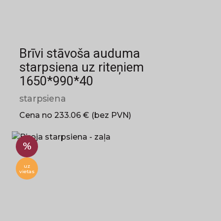
Brīvi stāvoša auduma
starpsiena uz riteņiem
1650*990*40
starpsiena
Cena no 233.06 € (bez PVN)
%
uz
vietas