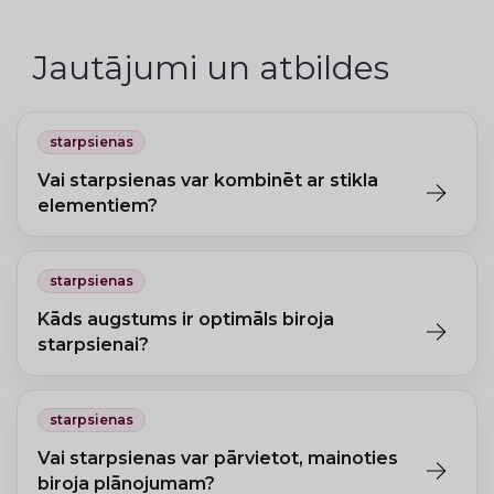
Jautājumi un atbildes
starpsienas
Vai starpsienas var kombinēt ar stikla
elementiem?
Jā, kombinētās starpsienas ar stikla paneli augšdaļā nodrošina
privātumu un dabisko gaismu.
starpsienas
Kāds augstums ir optimāls biroja
starpsienai?
Standarta augstums 160–200 cm. Pilna augstuma starpsienas
sniedz maksimālu akustisko izolāciju.
starpsienas
Vai starpsienas var pārvietot, mainoties
biroja plānojumam?