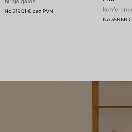
biroja galds
konferenč
No 219.01 € bez PVN
No 358.68 