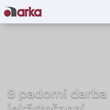
Līdzsvars un e
ar Mickey krēslu