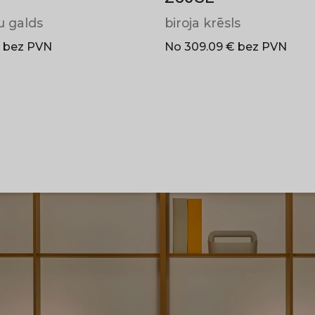
u galds
biroja krēsls
€ bez PVN
No 309.09 € bez PVN