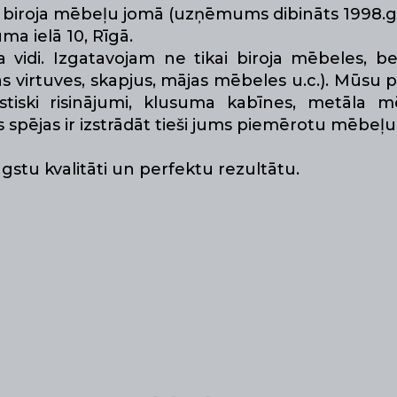
is biroja mēbeļu jomā (uzņēmums dibināts 1998.g
ma ielā 10, Rīgā.
idi. Izgatavojam ne tikai biroja mēbeles, be
s virtuves, skapjus, mājas mēbeles u.c.). Mūsu p
stiski risinājumi, klusuma kabīnes, metāla 
spējas ir izstrādāt tieši jums piemērotu mēbeļu 
stu kvalitāti un perfektu rezultātu.