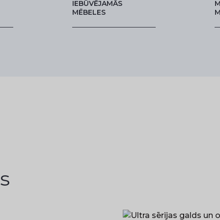
IEBŪVĒJAMĀS
M
MĒBELES
M
s