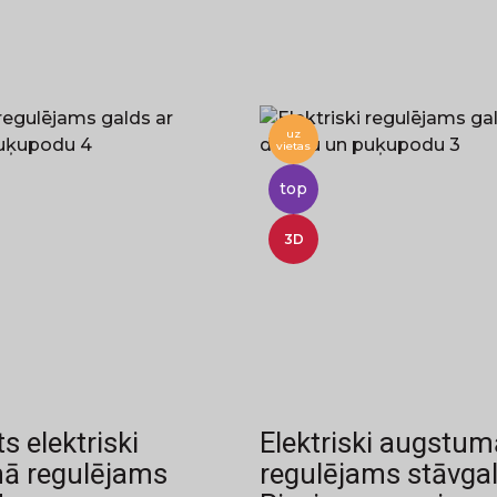
uz
vietas
top
3D
 elektriski
Elektriski augstum
ā regulējams
regulējams stāvga