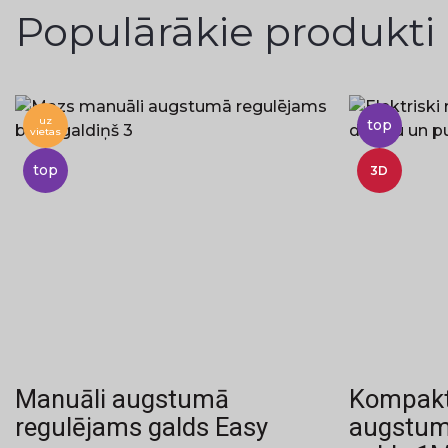
Populārākie produkti
uz
top
vietas
top
3D
Manuāli augstumā
Kompakts
regulējams galds Easy
augstum