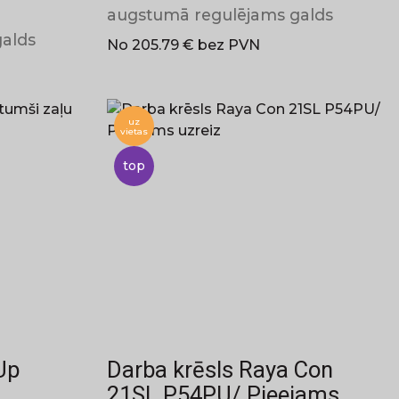
augstumā regulējams galds
alds
No 205.79 € bez PVN
uz
vietas
top
Up
Darba krēsls Raya Con
21SL P54PU/ Pieejams