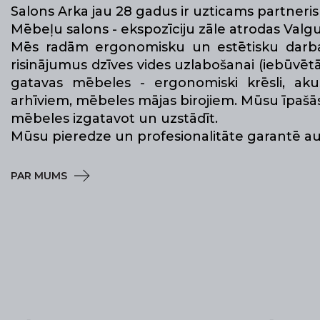
Salons Arka jau 28 gadus ir uzticams partner
Mēbeļu salons - ekspozīciju zāle atrodas Valgu
Mēs radām ergonomisku un estētisku darba v
risinājumus dzīves vides uzlabošanai (iebūvētā
gatavas mēbeles - ergonomiski krēsli, aku
arhīviem, mēbeles mājas birojiem. Mūsu īpašās 
mēbeles izgatavot un uzstādīt.
Mūsu pieredze un profesionalitāte garantē aug
PAR MUMS