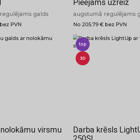
M
Pieejams uzreiz
regulējams galds
augstumā regulējams g
 bez PVN
No 205.79 € bez PVN
top
3D
 nolokāmu virsmu
Darba krēsls Light
250SL