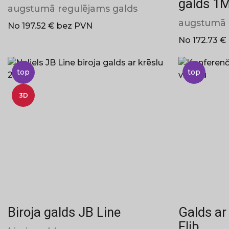
galds 1
augstumā regulējams galds
augstumā 
No 197.52 € bez PVN
No 172.73 €
top
top
3D
Biroja galds JB Line
Galds ar
Flib