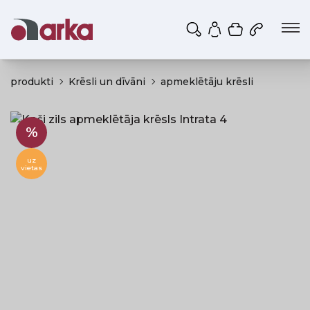
Iepirkumu g
Mans profils
produkti
Krēsli un dīvāni
apmeklētāju krēsli
%
uz
vietas