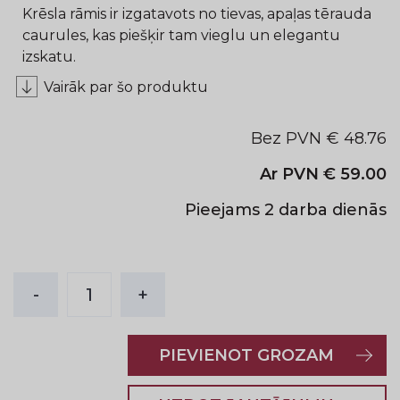
Krēsla rāmis ir izgatavots no tievas, apaļas tērauda
caurules, kas piešķir tam vieglu un elegantu
izskatu.
Vairāk par šo produktu
Bez PVN €
48.76
Ar PVN €
59.00
Pieejams 2 darba dienās
-
1
+
PIEVIENOT GROZAM