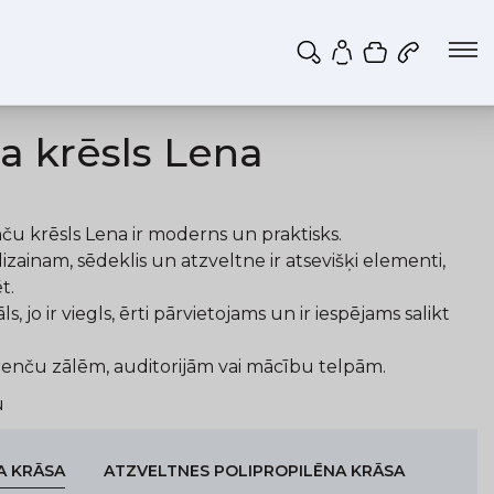
Iepirkumu g
Mans profils
a krēsls Lena
u krēsls Lena ir moderns un praktisks.
izainam, sēdeklis un atzveltne ir atsevišķi elementi,
t.
ls, jo ir viegls, ērti pārvietojams un ir iespējams salikt
erenču zālēm, auditorijām vai mācību telpām.
u
A KRĀSA
ATZVELTNES POLIPROPILĒNA KRĀSA