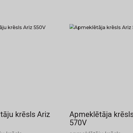
āju krēsls Ariz
Apmeklētāja krēsls
570V