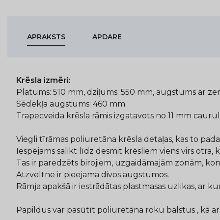
APRAKSTS
APDARE
Krēsla izmēri:
Platums: 510 mm, dziļums: 550 mm, augstums ar ze
Sēdekļa augstums: 460 mm.
Trapecveida krēsla rāmis izgatavots no 11 mm caurule
Viegli tīrāmas poliuretāna krēsla detaļas, kas to pad
Iespējams salikt līdz desmit krēsliem viens virs otra
Tas ir paredzēts birojiem, uzgaidāmajām zonām, kon
Atzveltne ir pieejama divos augstumos.
Rāmja apakšā ir iestrādātas plastmasas uzlikas, ar ku
Papildus var pasūtīt poliuretāna roku balstus , kā 