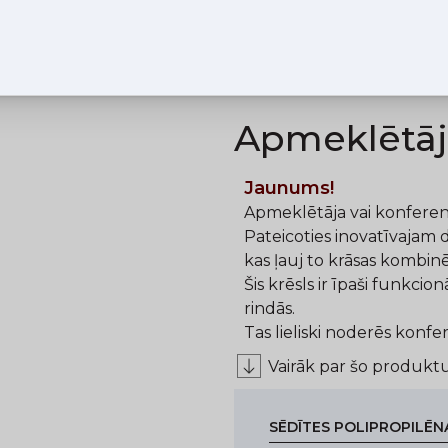
Apmeklētāj
Jaunums!
Apmeklētāja vai konferenč
Pateicoties inovatīvajam d
kas ļauj to krāsas kombinē
Šis krēsls ir īpaši funkcionā
rindās.
Tas lieliski noderēs konf
Vairāk par šo produkt
SĒDĪTES POLIPROPILĒN