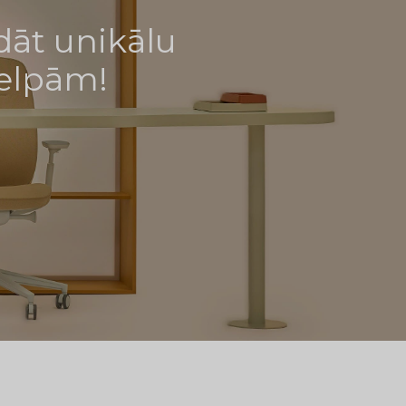
dāt unikālu
telpām!