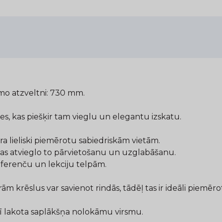
mo atzveltni: 730 mm.
s, kas piešķir tam vieglu un elegantu izskatu.
ara lieliski piemērotu sabiedriskām vietām.
, kas atvieglo to pārvietošanu un uzglabāšanu.
ferenču un lekciju telpām.
rām krēslus var savienot rindās, tādēļ tas ir ideāli piemē
arī lakota saplākšņa nolokāmu virsmu.