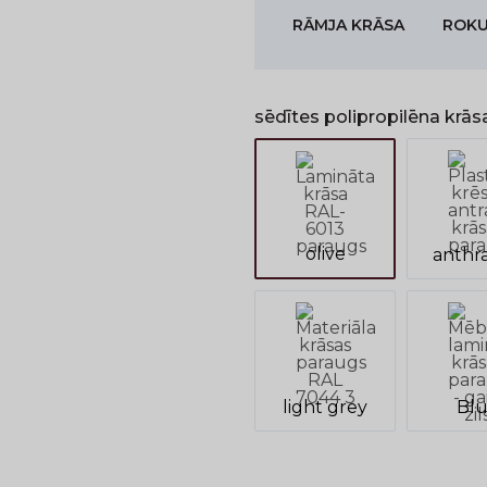
RĀMJA KRĀSA
ROKU
sēdītes polipropilēna krās
olive
anthra
light grey
Bl