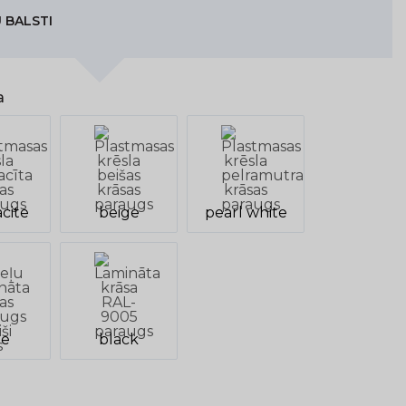
 BALSTI
a
cite
beige
pearl white
ue
black