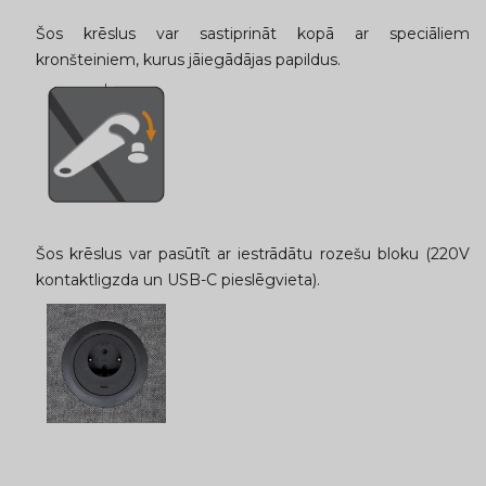
Šos krēslus var sastiprināt kopā ar speciāliem
kronšteiniem, kurus jāiegādājas papildus.
Šos krēslus var pasūtīt ar iestrādātu rozešu bloku (220V
kontaktligzda un USB-C pieslēgvieta).