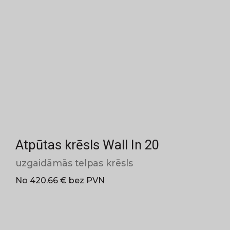
Atpūtas krēsls Wall In 20
uzgaidāmās telpas krēsls
No 420.66 € bez PVN