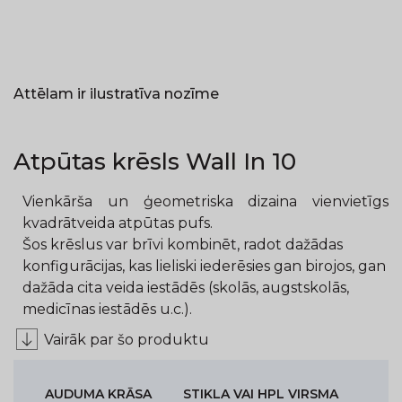
Attēlam ir ilustratīva nozīme
Atpūtas krēsls Wall In 10
Vienkārša un ģeometriska dizaina v
ienvietīgs
kvadrātveida atpūtas pufs.
Šos krēslus var brīvi kombinēt, radot dažādas
konfigurācijas, kas lieliski iederēsies gan birojos, gan
dažāda cita veida iestādēs (skolās, augstskolās,
medicīnas iestādēs u.c.).
Vairāk par šo produktu
AUDUMA KRĀSA
STIKLA VAI HPL VIRSMA