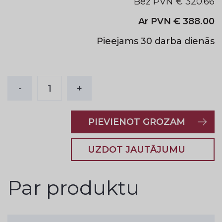
Bez PVN €
320.66
Ar PVN €
388.00
Pieejams 30 darba dienās
-
1
+
PIEVIENOT GROZAM
UZDOT JAUTĀJUMU
Par produktu