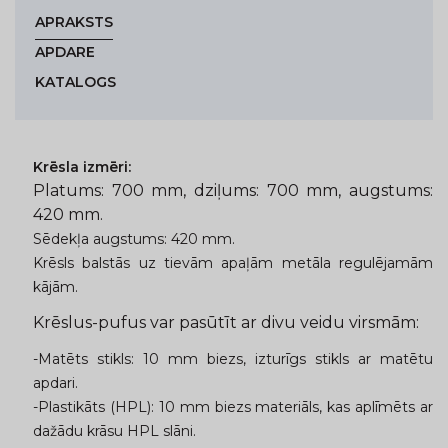
APRAKSTS
APDARE
KATALOGS
Krēsla izmēri:
Platums: 700 mm, dziļums: 700 mm, augstums:
420 mm.
Sēdekļa augstums: 420 mm.
Krēsls balstās uz tievām apaļām metāla regulējamām
kājām.
Krēslus-pufus var pasūtīt ar divu veidu virsmām:
-Matēts stikls: 10 mm biezs, izturīgs stikls ar matētu
apdari.
-Plastikāts (HPL): 10 mm biezs materiāls, kas aplīmēts ar
dažādu krāsu HPL slāni.