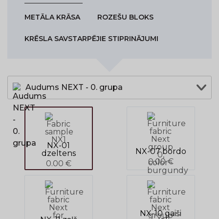
METĀLA KRĀSA
ROZEŠU BLOKS
KRĒSLA SAVSTARPĒJIE STIPRINĀJUMI
Audums NEXT - 0. grupa
NX-01
NX-07 bordo
dzeltens
0.00 €
0.00 €
NX-10 gaiši