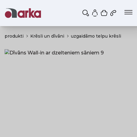
Iepirkumu g
Mans profils
produkti
Krēsli un dīvāni
uzgaidāmo telpu krēsli