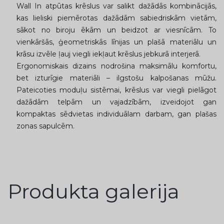
Wall In atpūtas krēslus var salikt dažādās kombinācijās,
kas lieliski piemērotas dažādām sabiedriskām vietām,
sākot no biroju ēkām un beidzot ar viesnīcām. To
vienkāršās, ģeometriskās līnijas un plašā materiālu un
krāsu izvēle ļauj viegli iekļaut krēslus jebkurā interjerā.
Ergonomiskais dizains nodrošina maksimālu komfortu,
bet izturīgie materiāli – ilgstošu kalpošanas mūžu.
Pateicoties moduļu sistēmai, krēslus var viegli pielāgot
dažādām telpām un vajadzībām, izveidojot gan
kompaktas sēdvietas individuālam darbam, gan plašas
zonas sapulcēm.
Produkta galerija