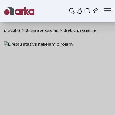
Iepirkumu g
Mans profils
produkti
Biroja aprīkojums
drēbju pakaramie