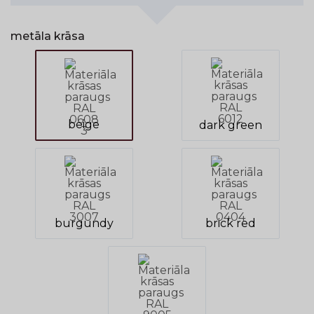
metāla krāsa
beige
dark green
burgundy
brick red