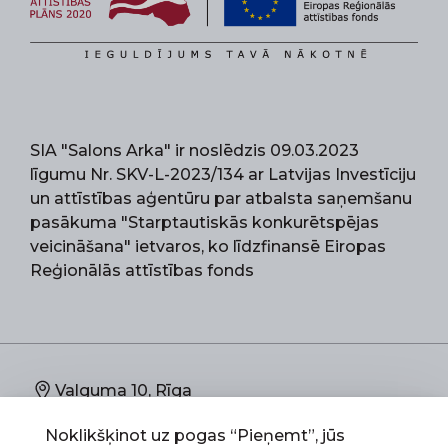
SIA "Salons Arka" ir noslēdzis 09.03.2023
līgumu Nr. SKV-L-2023/134 ar Latvijas Investīciju
un attīstības aģentūru par atbalsta saņemšanu
pasākuma "Starptautiskās konkurētspējas
veicināšana" ietvaros, ko līdzfinansē Eiropas
Reģionālās attīstības fonds
Valguma 10, Rīga
Noklikšķinot uz pogas “Pieņemt”, jūs
67892773