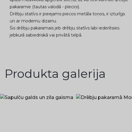
pakaramie (tautas valodā - pleciņi).
Drēbju statīvs ir pieejams piecos metāla toņos, ir izturīgs
un ar modernu dizainu.
Šis drēbju pakaramais jeb drēbju statīvs labi iederēsies
jebkurā sabiedriskā vai privātā telpā.
Produkta galerija