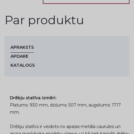
Par produktu
APRAKSTS
APDARE
KATALOGS
Drēbju statīva Izmēri:
Platums: 930 mm, dziļums: 507 mm, augstums: 1717
mm.
Drēbju statīvs ir veidots no apaļas metāla caurules un
apaļa masīvkoka apģērbu stieņa, uz kā tiek karināti drēbju