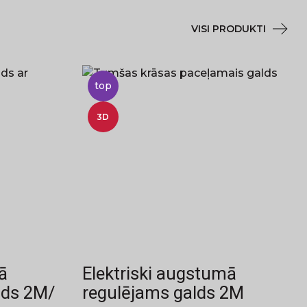
VISI PRODUKTI
top
3D
ā
Elektriski augstumā
lds 2M/
regulējams galds 2M