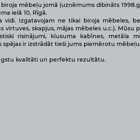
is biroja mēbeļu jomā (uzņēmums dibināts 1998.g
ma ielā 10, Rīgā.
idi. Izgatavojam ne tikai biroja mēbeles, be
s virtuves, skapjus, mājas mēbeles u.c.). Mūsu p
stiski risinājumi, klusuma kabīnes, metāla 
spējas ir izstrādāt tieši jums piemērotu mēbeļu 
stu kvalitāti un perfektu rezultātu.