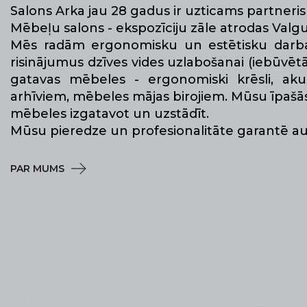
Salons Arka jau 28 gadus ir uzticams partner
Mēbeļu salons - ekspozīciju zāle atrodas Valgu
Mēs radām ergonomisku un estētisku darba v
risinājumus dzīves vides uzlabošanai (iebūvētā
gatavas mēbeles - ergonomiski krēsli, aku
arhīviem, mēbeles mājas birojiem. Mūsu īpašās 
mēbeles izgatavot un uzstādīt.
Mūsu pieredze un profesionalitāte garantē aug
PAR MUMS