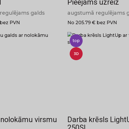
M
Pieejams uzreiz
regulējams galds
augstumā regulējams g
 bez PVN
No 205.79 € bez PVN
top
3D
 nolokāmu virsmu
Darba krēsls Light
250SL