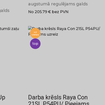
augstumā regulējams galds
alds
No 205.79 € bez PVN
uz
vietas
top
Up
Darba krēsls Raya Con
21SL P54PU/ Pieejams