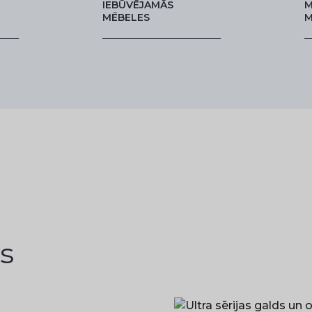
IEBŪVĒJAMĀS
M
MĒBELES
M
s