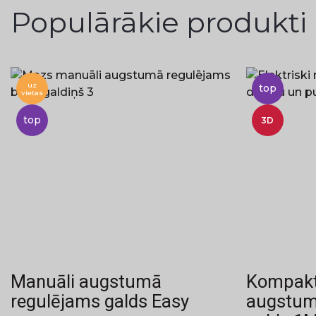
Populārākie produkti
uz
top
vietas
top
3D
Manuāli augstumā
Kompakts
regulējams galds Easy
augstum