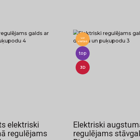
uz
vietas
top
3D
 elektriski
Elektriski augstum
ā regulējams
regulējams stāvga