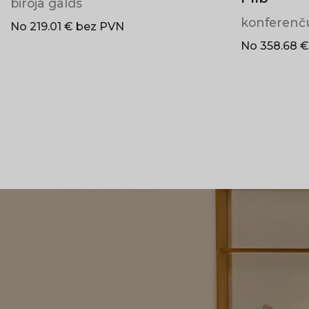
biroja galds
konferenč
No 219.01 € bez PVN
No 358.68 