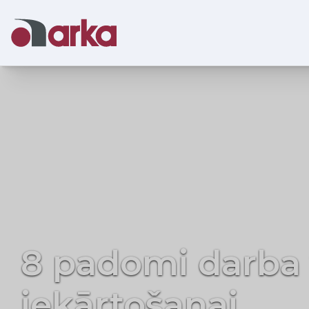
Līdzsvars un e
ar Mickey krēslu