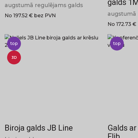
galds 1
augstumā regulējams galds
augstumā 
No 197.52 € bez PVN
No 172.73 €
top
top
3D
Biroja galds JB Line
Galds ar
Flib