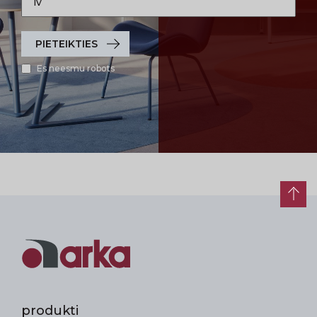
PIETEIKTIES
Es neesmu robots
produkti