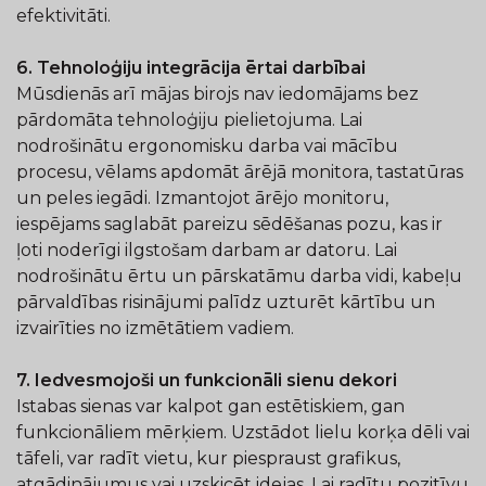
efektivitāti.
6. Tehnoloģiju integrācija ērtai darbībai
Mūsdienās arī mājas birojs nav iedomājams bez
pārdomāta tehnoloģiju pielietojuma. Lai
nodrošinātu ergonomisku darba vai mācību
procesu, vēlams apdomāt ārējā monitora, tastatūras
un peles iegādi. Izmantojot ārējo monitoru,
iespējams saglabāt pareizu sēdēšanas pozu, kas ir
ļoti noderīgi ilgstošam darbam ar datoru. Lai
nodrošinātu ērtu un pārskatāmu darba vidi, kabeļu
pārvaldības risinājumi palīdz uzturēt kārtību un
izvairīties no izmētātiem vadiem.
7. Iedvesmojoši un funkcionāli sienu dekori
Istabas sienas var kalpot gan estētiskiem, gan
funkcionāliem mērķiem. Uzstādot lielu korķa dēli vai
tāfeli, var radīt vietu, kur piespraust grafikus,
atgādinājumus vai uzskicēt idejas. Lai radītu pozitīvu