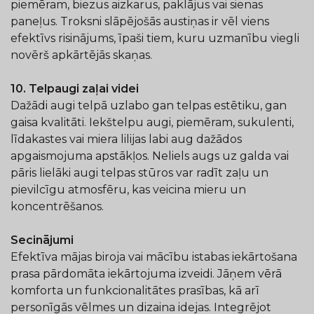
piemēram, biezus aizkarus, paklājus vai sienas
paneļus. Troksni slāpējošās austiņas ir vēl viens
efektīvs risinājums, īpaši tiem, kuru uzmanību viegli
novērš apkārtējās skaņas.
10. Telpaugi zaļai videi
Dažādi augi telpā uzlabo gan telpas estētiku, gan
gaisa kvalitāti. Iekštelpu augi, piemēram, sukulenti,
līdakastes vai miera lilijas labi aug dažādos
apgaismojuma apstākļos. Neliels augs uz galda vai
pāris lielāki augi telpas stūros var radīt zaļu un
pievilcīgu atmosfēru, kas veicina mieru un
koncentrēšanos.
Secinājumi
Efektīva mājas biroja vai mācību istabas iekārtošana
prasa pārdomāta iekārtojuma izveidi. Jāņem vērā
komforta un funkcionalitātes prasības, kā arī
personīgās vēlmes un dizaina idejas. Integrējot