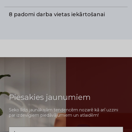
8 padomi darba vietas iekārtošanai
Piesakies jaunumiem
Seko līdzi jaunākajām tendencēm nozarē kā arī uzzini
par izdevīgiem piedāvājumiem un atlaidēm!