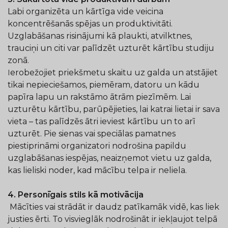
Labi organizēta un kārtīga vide veicina
koncentrēšanās spējas un produktivitāti.
Uzglabāšanas risinājumi kā plaukti, atvilktnes,
trauciņi un citi var palīdzēt uzturēt kārtību studiju
zonā.
erobežojiet priekšmetu skaitu uz galda un atstājiet
I
tikai nepieciešamos, piemēram, datoru un kādu
papīra lapu un rakstāmo ātrām piezīmēm. Lai
uzturētu kārtību, parūpējieties, lai katrai lietai ir sava
vieta – tas palīdzēs ātri ieviest kārtību un to arī
uzturēt. Pie sienas vai speciālas pamatnes
piestiprināmi organizatori nodrošina papildu
uzglabāšanas iespējas, neaizņemot vietu uz galda,
kas lieliski noder, kad mācību telpa ir neliela.
4. Personīgais stils kā motivācija
Mācīties vai strādāt ir daudz patīkamāk vidē, kas liek
justies ērti. To visvieglāk nodrošināt ir iekļaujot telpā