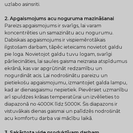
uzlabo asinsriti.
2. Apgaismojums acu noguruma mazināšanai
Pareizs apgaismojums ir svarīgs, lai varam
koncentrēties un samazinātu acu nogurumu.
Dabiskais apgaismojums ir vispiemērotākais
ilgstošam darbam, tāpēc ieteicams novietot galdu
pie loga. Novietojot galdu tuvu logam, svarīgi
pārliecināties, lai saules gaisma neizraisa atspīdumus
ekrānā, kas var apgrūtināt redzamību un
nogurdināt acis. Lai nodrošinātu pareizu un
pietiekošu apgaismojumu, izmantojiet galda lampu,
kad ar dienasgaismu nepietiek. Pievērsiet uzmanību
arī spuldzes krāsas temperatūrai un izvēlieties to
diapazonā no 4000K līdz 5000K. Šis diapazons ir
vistuvākais dienas gaismai un palīdzēs nodrošināt
acu komfortu darba vai mācību laikā.
3. Sakārtota vide produktīvam darbam