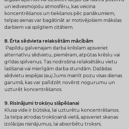
un iedvesmojošu atmosfēru, kas veicina
koncentrēšanos un tiekšanos pēc panākumiem,
telpas sienas var bagātināt ar motivējošiem mākslas
darbiem vai spilgtiem citātiem.
8. Ērta sēdvieta relaksētām mācībām
Papildu galvenajam darba krēslam apsveriet
alternatīvu sēdvietu, piemēram, atpūtas krēslu vai
grīdas spilvenus. Tas nodrošina relaksētāku vietu
lasīšanai vai mierīgām darba stundām. Dažādas
sēdvietu iespējas ļauj Jums mainīt pozu visas dienas
garumā, kas var palīdzēt novērst nogurumu un
uzturēt koncentrēšanos.
9. Risinājumi trokšņu slāpēšanai
Klusa vide ir būtiska, lai uzturētu koncentrēšanos.
Ja telpa atrodas trokšņainā vietā, apsveriet skaņas
izolācijas risinājumus, lai absorbētu troksni,