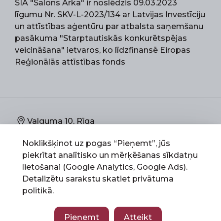
SIA "Salons Arka" ir noslēdzis 09.03.2023
līgumu Nr. SKV-L-2023/134 ar Latvijas Investīciju
un attīstības aģentūru par atbalsta saņemšanu
pasākuma "Starptautiskās konkurētspējas
veicināšana" ietvaros, ko līdzfinansē Eiropas
Reģionālās attīstības fonds
Valguma 10, Rīga
Noklikšķinot uz pogas “Pieņemt”, jūs
67892773
piekrītat analītisko un mērķēšanas sīkdatņu
lietošanai (Google Analytics, Google Ads).
info@salonsarka.lv
Detalizētu sarakstu skatiet
privātuma
politikā
.
Salons Arka 2026 © All Rights Reserved
Pieņemt
Atteikt