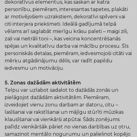
dekoratīvus elementus, kas saskan ar katra
personību, piemēram, interesantas tapetes, plakāti
ar motivējošiem uzrakstiem, dekoratīvi spilveni vai
citi interjera priekšmeti. Ideālā gadījumā telpā
vēlams arī saglabāt mierīgu krāsu paleti – maigi zili,
zaļi vai neitrāli toņi –, kas veicina koncentrēšanās
spējas un kvalitatīvu darba vai mācību procesu. Šīs
personiskās detaļas, piemēram, iedvesmojoši citāti vai
mērķu atgādinājumu dēlis, var radīt papildu
iedvesmu un motivāciju.
5. Zonas dažādām aktivitātēm
Telpu var uzlabot sadalot to dažādās zonās un
pielāgojot dažādām aktivitātēm. Piemēram,
izveidojiet vienu zonu darbam ar datoru, citu –
lasīšanai vai rakstīšanai un mājīgu stūrīti mūzikas
klausīšanai vai vienkārši atpūtai. Šāds zonējums
palīdz vienkāršāk pāriet no vienas darbības uz otru,
samazinot mentālo nogurumu un palielinot kopējo