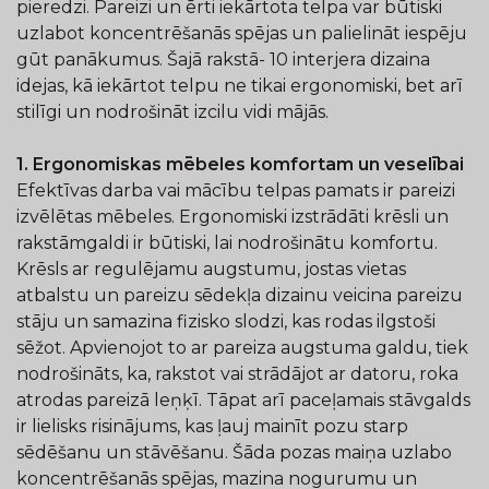
pieredzi. Pareizi un ērti iekārtota telpa var būtiski
uzlabot koncentrēšanās spējas un palielināt iespēju
gūt panākumus. Šajā rakstā- 10 interjera dizaina
idejas, kā iekārtot telpu ne tikai ergonomiski, bet arī
stilīgi un nodrošināt izcilu vidi mājās.
1. Ergonomiskas mēbeles komfortam un veselībai
Efektīvas darba vai mācību telpas pamats ir pareizi
izvēlētas mēbeles. Ergonomiski izstrādāti krēsli un
rakstāmgaldi ir būtiski, lai nodrošinātu komfortu.
Krēsls ar regulējamu augstumu, jostas vietas
atbalstu un pareizu sēdekļa dizainu veicina pareizu
stāju un samazina fizisko slodzi, kas rodas ilgstoši
sēžot. Apvienojot to ar pareiza augstuma galdu, tiek
nodrošināts, ka, rakstot vai strādājot ar datoru, roka
atrodas pareizā leņķī. Tāpat arī paceļamais stāvgalds
ir lielisks risinājums, kas ļauj mainīt pozu starp
sēdēšanu un stāvēšanu. Šāda pozas maiņa uzlabo
koncentrēšanās spējas, mazina nogurumu un