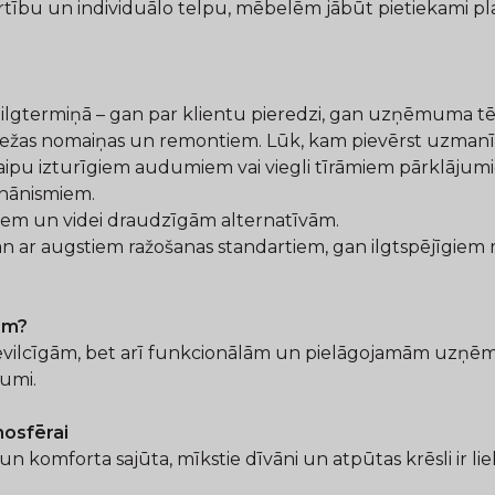
ērtību un individuālo telpu, mēbelēm jābūt pietiekami pl
 ilgtermiņā – gan par klientu pieredzi, gan uzņēmuma tēlu
iežas nomaiņas un remontiem. Lūk, kam pievērst uzman
aipu izturīgiem audumiem vai viegli tīrāmiem pārklājum
hānismiem.
iem un videi draudzīgām alternatīvām.
r augstiem ražošanas standartiem, gan ilgtspējīgiem mat
pām?
ievilcīgām, bet arī funkcionālām un pielāgojamām uzņēmu
jumi.
mosfērai
mforta sajūta, mīkstie dīvāni un atpūtas krēsli ir lielis