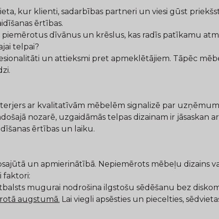
ta, kur klienti, sadarbības partneri un viesi gūst priekš
idīšanas ērtības.
ai piemērotus dīvānus un krēslus, kas radīs patīkamu atmo
ai telpai?
nalitāti un attieksmi pret apmeklētājiem. Tāpēc mēbeļu 
zi.
 interjers ar kvalitatīvām mēbelēm signalizē par uzņēmum
došajā nozarē, uzgaidāmās telpas dizainam ir jāsaskan ar 
dīšanas ērtības un laiku.
absajūtā un apmierinātībā. Nepiemērots mēbeļu dizains v
 faktori:
atbalsts mugurai nodrošina ilgstošu sēdēšanu bez disk
ērotā augstumā.
Lai viegli apsēsties un piecelties, sēd