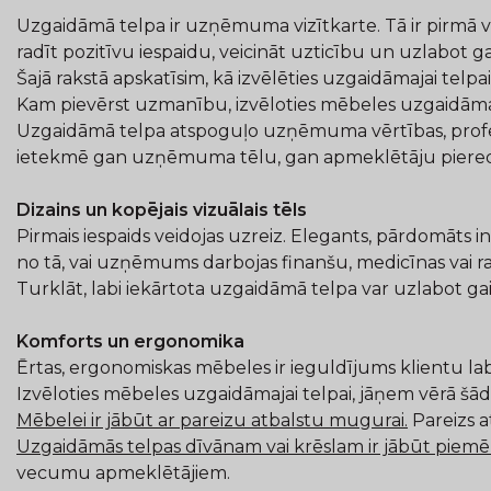
Uzgaidāmā telpa ir uzņēmuma vizītkarte. Tā ir pirmā vie
radīt pozitīvu iespaidu, veicināt uzticību un uzlabot ga
Šajā rakstā apskatīsim, kā izvēlēties uzgaidāmajai telp
Kam pievērst uzmanību, izvēloties mēbeles uzgaidāmaj
Uzgaidāmā telpa atspoguļo uzņēmuma vērtības, profesio
ietekmē gan uzņēmuma tēlu, gan apmeklētāju piered
Dizains un kopējais vizuālais tēls
Pirmais iespaids veidojas uzreiz. Elegants, pārdomāts
no tā, vai uzņēmums darbojas finanšu, medicīnas vai ra
Turklāt, labi iekārtota uzgaidāmā telpa var uzlabot gai
Komforts un ergonomika
Ērtas, ergonomiskas mēbeles ir ieguldījums klientu l
Izvēloties mēbeles uzgaidāmajai telpai, jāņem vērā šādi
Mēbelei ir jābūt ar pareizu atbalstu mugurai.
Pareizs 
Uzgaidāmās telpas dīvānam vai krēslam ir jābūt piem
vecumu apmeklētājiem.