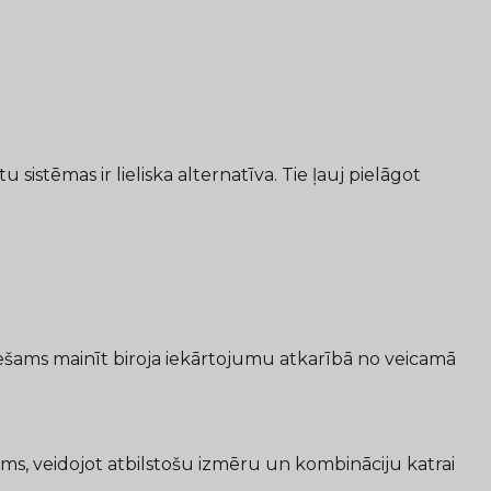
stēmas ir lieliska alternatīva. Tie ļauj pielāgot
iešams mainīt biroja iekārtojumu atkarībā no veicamā
ams, veidojot atbilstošu izmēru un kombināciju katrai