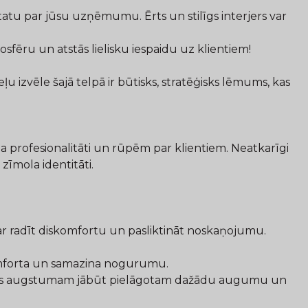
statu par jūsu uzņēmumu. Ērts un stilīgs interjers var
sfēru un atstās lielisku iespaidu uz klientiem!
izvēle šajā telpā ir būtisks, stratēģisks lēmums, kas
a profesionalitāti un rūpēm par klientiem. Neatkarīgi
zīmola identitāti.
ar radīt diskomfortu un pasliktināt noskaņojumu.
omforta un samazina nogurumu.
vietas augstumam jābūt pielāgotam dažādu augumu un