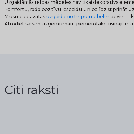
Uzgaidāmās telpas mēbeles nav tikai dekoratīvs element
komfortu, rada pozitīvu iespaidu un palīdz stiprināt
Mūsu piedāvātās
uzgaidāmo telpu mēbeles
apvieno ko
Atrodiet savam uzņēmumam piemērotāko risinājumu un 
Citi raksti