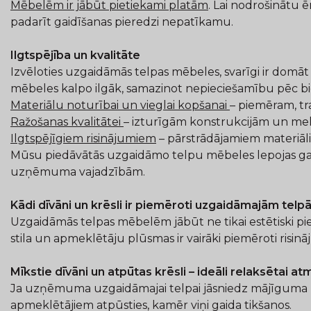
Mēbelēm ir jābūt pietiekami platām
. Lai nodrošinātu 
padarīt gaidīšanas pieredzi nepatīkamu.
Ilgtspējība un kvalitāte
Izvēloties uzgaidāmās telpas mēbeles, svarīgi ir domāt
mēbeles kalpo ilgāk, samazinot nepieciešamību pēc b
Materiālu noturībai un vieglai kopšanai
– piemēram, tr
Ražošanas kvalitātei
– izturīgām konstrukcijām un me
Ilgtspējīgiem risinājumiem
– pārstrādājamiem materiāl
Mūsu piedāvātās uzgaidāmo telpu mēbeles lepojas gan a
uzņēmuma vajadzībām.
Kādi dīvāni un krēsli ir piemēroti uzgaidāmajām tel
Uzgaidāmās telpas mēbelēm jābūt ne tikai estētiski p
stila un apmeklētāju plūsmas ir vairāki piemēroti risinā
Mīkstie dīvāni un atpūtas krēsli – ideāli relaksētai at
Ja uzņēmuma uzgaidāmajai telpai jāsniedz mājīguma un ko
apmeklētājiem atpūsties, kamēr viņi gaida tikšanos.