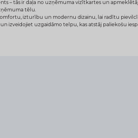
s – tās ir daļa no uzņēmuma vizītkartes un apmeklētāju 
 uzņēmuma tēlu.
mfortu, izturību un modernu dizainu, lai radītu pievilcī
izveidojiet uzgaidāmo telpu, kas atstāj paliekošu iesp