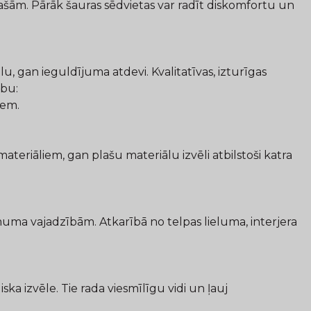
ašām. Pārāk šauras sēdvietas var radīt diskomfortu un
, gan ieguldījuma atdevi. Kvalitatīvas, izturīgas
ību:
iem.
eriāliem, gan plašu materiālu izvēli atbilstoši katra
ma vajadzībām. Atkarībā no telpas lieluma, interjera
ka izvēle. Tie rada viesmīlīgu vidi un ļauj