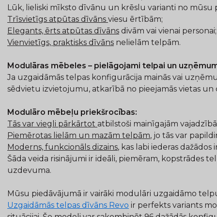
Lūk, lieliski mīksto dīvānu un krēslu varianti no mūsu 
Trīsvietīgs atpūtas dīvāns
viesu ērtībām;
Elegants, ērts atpūtas dīvāns
divām vai vienai personai;
Vienvietīgs, praktisks dīvāns
nelielām telpām.
Modulāras mēbeles – pielāgojami telpai un uzņēmu
Ja uzgaidāmās telpas konfigurācija mainās vai uzņēmuma
sēdvietu izvietojumu, atkarībā no pieejamās vietas un c
Modulāro mēbeļu priekšrocības:
Tās var viegli pārkārtot
atbilstoši mainīgajām vajadzīb
Piemērotas lielām un mazām telpām
, jo tās var papil
Moderns, funkcionāls dizains
, kas labi iederas dažādos i
Šāda veida risinājumi ir ideāli, piemēram, kopstrādes 
uzdevuma.
Mūsu piedāvājumā ir vairāki modulāri uzgaidāmo telpu dīv
Uzgaidāmās telpas dīvāns Revo
ir perfekts variants m
situācijai. Šo modeli var sakombinēt 96 dažādās konfigu