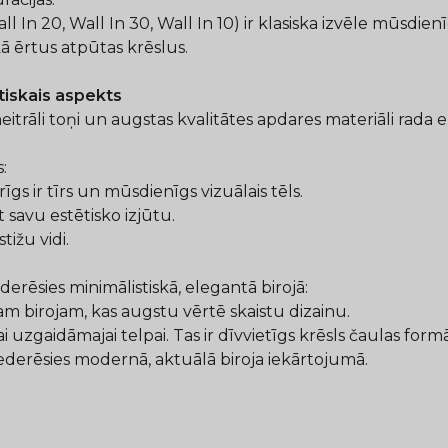
all In 20, Wall In 30, Wall In 10) ir klasiska izvēle mūsdie
ā ērtus atpūtas krēslus.
ētiskais aspekts
eitrāli toņi un augstas kvalitātes apdares materiāli rada
:
rīgs ir tīrs un mūsdienīgs vizuālais tēls.
t savu estētisko izjūtu.
tižu vidi.
ederēsies minimālistiskā, elegantā birojā:
līgam birojam, kas augstu vērtē skaistu dizainu.
 uzgaidāmajai telpai. Tas ir dīvvietīgs krēsls čaulas for
ki iederēsies modernā, aktuālā biroja iekārtojumā.