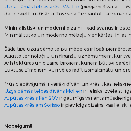
Uzgaidāmās telpas krēsli Wall In
(pieejami 3 varianti: W
daudzvietīgu dīvānu. Tos var arī izmantot pa vienam k
Minimālistiski un moderni dizaini – kad svarīgs ir est
Minimālistisko un moderno mēbeļu vienkāršas līnijas, n
Šāda tipa uzgaidāmo telpu mēbeles ir īpaši piemērotas
Augsto tehnoloģiju un finanšu uzņēmumiem
, kur sva
Arhitektūras un dizaina birojiem
, kuriem būtiski parādī
Luksusa zīmoliem
, kuri vēlas radīt izsmalcinātu un pres
Mūs piedāvājumā ir vairāki dīvāni un krēsli, kas lieliski i
Uzgaidāmās telpas dīvāns Mollen
ir lieliska izvēle sti
Atpūtas krēsls Fan 20V
ir gaumīgs variants mūsdienīgai
Atpūtas krēslam Sorisso
ir pievilcīgs dizains, kas lielis
Nobeigumā