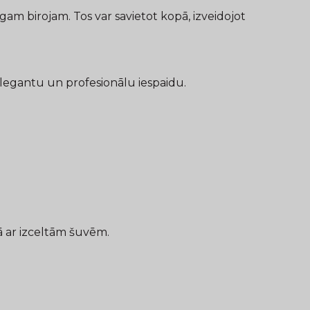
nīgam birojam. Tos var savietot kopā, izveidojot
 elegantu un profesionālu iespaidu.
mā ar izceltām šuvēm.