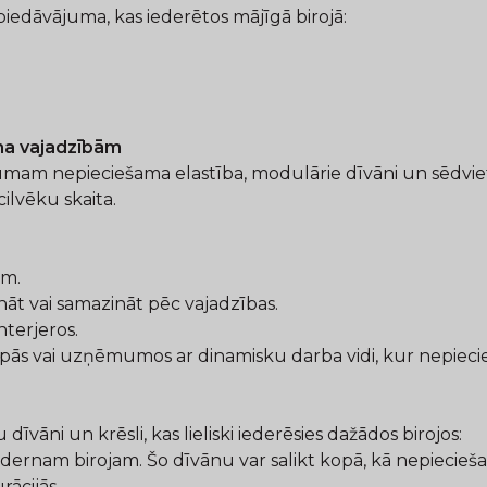
piedāvājuma, kas iederētos mājīgā birojā:
ma vajadzībām
m nepieciešama elastība, modulārie dīvāni un sēdvietu si
ilvēku skaita.
ām.
dināt vai samazināt pēc vajadzības.
nterjeros.
telpās vai uzņēmumos ar dinamisku darba vidi, kur nepiec
āni un krēsli, kas lieliski iederēsies dažādos birojos:
odernam birojam. Šo dīvānu var salikt kopā, kā nepiecieš
rācijās.