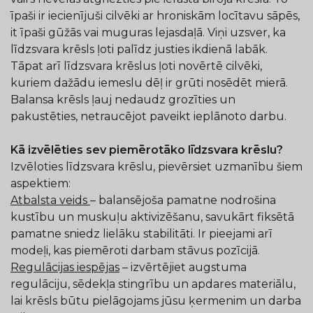
īpaši ir iecienījuši cilvēki ar hroniskām locītavu sāpēs,
it īpaši gūžās vai muguras lejasdaļā. Viņi uzsver, ka
līdzsvara krēsls ļoti palīdz justies ikdienā labāk.
Tāpat arī līdzsvara krēslus ļoti novērtē cilvēki,
kuriem dažādu iemeslu dēļ ir grūti nosēdēt mierā.
Balansa krēsls ļauj nedaudz grozīties un
pakustēties, netraucējot paveikt ieplānoto darbu.
Kā izvēlēties sev piemērotāko līdzsvara krēslu?
Izvēloties līdzsvara krēslu, pievērsiet uzmanību šiem
aspektiem:
Atbalsta veids
– balansējoša pamatne nodrošina
kustību un muskuļu aktivizēšanu, savukārt fiksētā
pamatne sniedz lielāku stabilitāti. Ir pieejami arī
modeļi, kas piemēroti darbam stāvus pozīcijā.
Regulācijas iespējas
– izvērtējiet augstuma
regulāciju, sēdekļa stingrību un apdares materiālu,
lai krēsls būtu pielāgojams jūsu ķermenim un darba