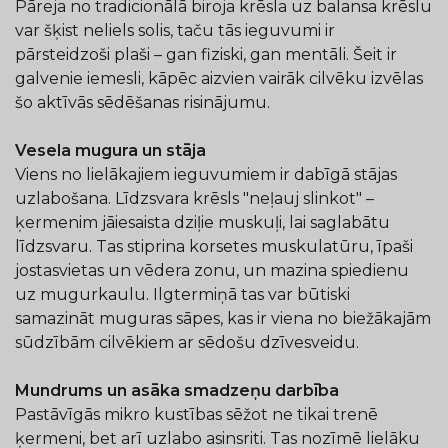
Pāreja no tradicionālā biroja krēsla uz balansa krēslu
var šķist neliels solis, taču tās ieguvumi ir
pārsteidzoši plaši – gan fiziski, gan mentāli. Šeit ir
galvenie iemesli, kāpēc aizvien vairāk cilvēku izvēlas
šo aktīvās sēdēšanas risinājumu.
Vesela mugura un stāja
Viens no lielākajiem ieguvumiem ir dabīgā stājas
uzlabošana. Līdzsvara krēsls "neļauj slinkot" –
ķermenim jāiesaista dziļie muskuļi, lai saglabātu
līdzsvaru. Tas stiprina korsetes muskulatūru, īpaši
jostasvietas un vēdera zonu, un mazina spiedienu
uz mugurkaulu. Ilgtermiņā tas var būtiski
samazināt muguras sāpes, kas ir viena no biežākajām
sūdzībām cilvēkiem ar sēdošu dzīvesveidu.
Mundrums un asāka smadzeņu darbība
Pastāvīgās mikro kustības sēžot ne tikai trenē
ķermeni, bet arī uzlabo asinsriti. Tas nozīmē lielāku