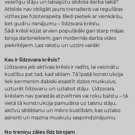
veselīgu stāju un labsajūtu sēdoša darba laikā?
Atbilde nav obligāti jauns trenažieris vai regulāras
vizītes pie fizioterapeita. Bieži pietiek ar vienkāršu,
bet gudru risinājumu – līdzsvara krēslu.
Šādi krēsli kļūst arvien populārāki gan starp mājas
biroja darbiniekiem, gan modernās darba vides
piekritējiem. Lasi rakstu un uzzini vairāk!
Kas ir līdzsvara krēsls?
Līdzsvara jeb aktīvais krēsls ir radīts, lai veicinātu
kustību pat tad, kad sēžam. Tā īpašā konstrukcija
liek ķermenim dabiski iesaistīt dziļos muskuļus,
uzturēt līdzsvaru un uzlabot stāju. Līdzsvara
krēslam nav parastās atzveltnes vai roku balstu – tā
vietā tā konstrukcija pamudina uz taisnu stāju,
aktīvu sēdēšanu un mikro kustībām, kas uzlabo
asinsriti un mazina muskuļu sasprindzinājumu.
No treniņu zāles līdz birojam