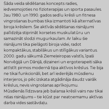
Šāda veida sēdēšanas koncepts radies,
iedvesmojoties no fizioterapijas un sporta pasaules.
Jau 1980. un 1990. gados sedlu krēsli un fitnesa
vingrošanas bumbas tika izmantoti kā alternatīvas
biroja krēsliem. Šie aktīvās sēdēšanas risinājumi
palīdzēja stiprināt korsetes muskulatūru un
samazināt slodzi mugurkaulam. Ar laiku šie
risinājumi tika pielāgoti biroja videi, radot
kompaktākus, stabilākus un stilīgākus variantus.
2000. gadu sākumā Ziemeļeiropas valstīs, īpaši
Norvēģijā un Dānijā, dizaineri un ergoterapeiti sāka
attīstīt pirmos modernā tipa aktīvos krēslus. Tie bija
ne tikai funkcionāli, bet arī iederējās mūsdienu
interjeros, jo pēc izskata atgādināja daudz vairāk
krēslus, nevis vingrošanas aprīkojumu.
Mūsdienās līdzsvara jeb balansa krēsli vairs nav tikai
nišas risinājums – tie kļūst par neatņemamu aktīvas
darba vides sastāvdaļu.