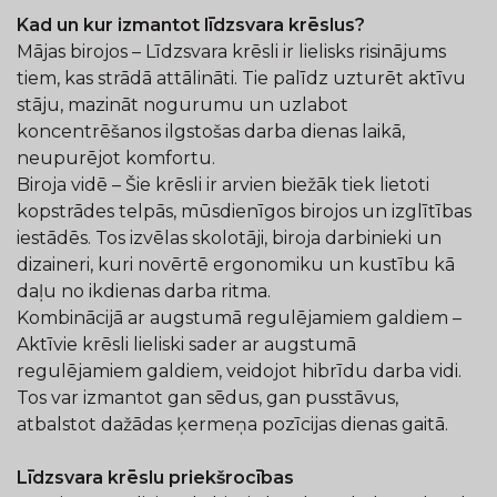
Kad un kur izmantot līdzsvara krēslus?
Mājas birojos – Līdzsvara krēsli ir lielisks risinājums
tiem, kas strādā attālināti. Tie palīdz uzturēt aktīvu
stāju, mazināt nogurumu un uzlabot
koncentrēšanos ilgstošas darba dienas laikā,
neupurējot komfortu.
Biroja vidē – Šie krēsli ir arvien biežāk tiek lietoti
kopstrādes telpās, mūsdienīgos birojos un izglītības
iestādēs. Tos izvēlas skolotāji, biroja darbinieki un
dizaineri, kuri novērtē ergonomiku un kustību kā
daļu no ikdienas darba ritma.
Kombinācijā ar augstumā regulējamiem galdiem –
Aktīvie krēsli lieliski sader ar augstumā
regulējamiem galdiem, veidojot hibrīdu darba vidi.
Tos var izmantot gan sēdus, gan pusstāvus,
atbalstot dažādas ķermeņa pozīcijas dienas gaitā.
Līdzsvara krēslu priekšrocības