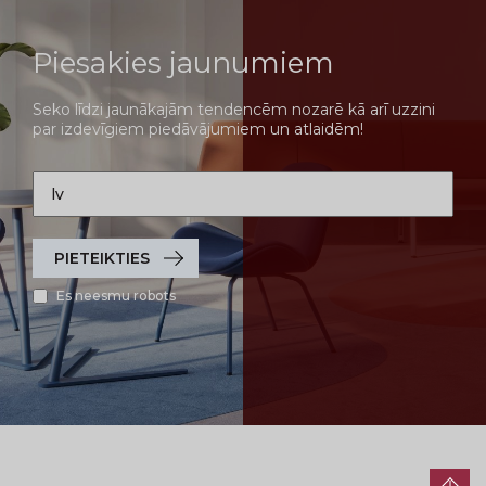
Piesakies jaunumiem
Seko līdzi jaunākajām tendencēm nozarē kā arī uzzini
par izdevīgiem piedāvājumiem un atlaidēm!
PIETEIKTIES
Es neesmu robots