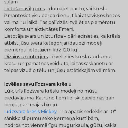
stilam.
Lietošanas ilgums
– domājiet par to, vai krēslu
izmantosiet visu darba dienu, tikai atsevišķos brīžos
vai maiņu laikā. Tas palīdzēs izvēlēties piemērotu
komforta un aktivitātes līmeni.
Lietotāja svars un izturība
– pārliecinieties, ka krēsls
atbilst jūsu svara kategorijai (daudzi modeļi
piemēroti lietotājiem līdz 120 kg).
Dizains un interjers
– izvēlieties krēsla audumu,
krāsu un pamatnes veidu tā, lai tas saskanētu ar
telpas vizuālo tēlu un jūsu estētiskajām vēlmēm.
Izvēlies savu līdzsvara krēslu!
Lūk, trīs līdzsvara krēslu modeļi no mūsu
piedāvājuma. Katrs no tiem lieliski papildinās gan
biroju, gan mājas biroju.
Līdzsvara krēsls Mickey
– Tā apaļais sēdeklis ar 10°
sānisko slīpumu seko ķermeņa kustībām,
nodrošinot vienmērīgu mugurkaula, gūžu, kakla