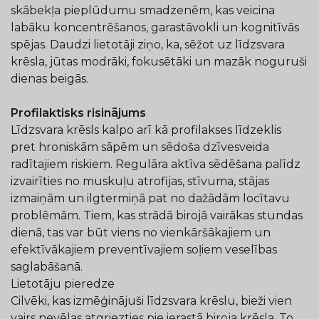
skābekļa pieplūdumu smadzenēm, kas veicina
labāku koncentrēšanos, garastāvokli un kognitīvās
spējas. Daudzi lietotāji ziņo, ka, sēžot uz līdzsvara
krēsla, jūtas modrāki, fokusētāki un mazāk noguruši
dienas beigās.
Profilaktisks risinājums
Līdzsvara krēsls kalpo arī kā profilakses līdzeklis
pret hroniskām sāpēm un sēdoša dzīvesveida
radītajiem riskiem. Regulāra aktīva sēdēšana palīdz
izvairīties no muskuļu atrofijas, stīvuma, stājas
izmaiņām un ilgtermiņā pat no dažādām locītavu
problēmām. Tiem, kas strādā birojā vairākas stundas
dienā, tas var būt viens no vienkāršākajiem un
efektīvākajiem preventīvajiem soļiem veselības
saglabāšanā.
Lietotāju pieredze
Cilvēki, kas izmēģinājuši līdzsvara krēslu, bieži vien
vairs nevēlas atgriezties pie ierastā biroja krēsla. To