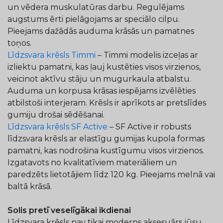
un vēdera muskulatūras darbu. Regulējams
augstums ērti pielāgojams ar speciālo cilpu.
Pieejams dažādās auduma krāsās un pamatnes
toņos.
Līdzsvara krēsls Timmi
– Timmi modelis izceļas ar
izliektu pamatni, kas ļauj kustēties visos virzienos,
veicinot aktīvu stāju un mugurkaula atbalstu.
Auduma un korpusa krāsas iespējams izvēlēties
atbilstoši interjeram. Krēsls ir aprīkots ar pretslīdes
gumiju drošai sēdēšanai.
Līdzsvara krēsls SF Active
– SF Active ir robusts
līdzsvara krēsls ar elastīgu gumijas kupola formas
pamatni, kas nodrošina kustīgumu visos virzienos.
Izgatavots no kvalitatīviem materiāliem un
paredzēts lietotājiem līdz 120 kg. Pieejams melnā vai
baltā krāsā.
Solis pretī veselīgākai ikdienai
Līdzsvara krēsls nav tikai moderns aksesuārs jūsu