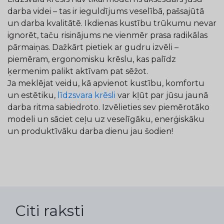
darba videi – tas ir ieguldījums veselībā, pašsajūtā
un darba kvalitātē. Ikdienas kustību trūkumu nevar
ignorēt, taču risinājums ne vienmēr prasa radikālas
pārmaiņas. Dažkārt pietiek ar gudru izvēli –
piemēram, ergonomisku krēslu, kas palīdz
ķermenim palikt aktīvam pat sēžot.
Ja meklējat veidu, kā apvienot kustību, komfortu
un estētiku,
līdzsvara krēsli
var kļūt par jūsu jaunā
darba ritma sabiedroto. Izvēlieties sev piemērotāko
modeli un sāciet ceļu uz veselīgāku, enerģiskāku
un produktīvāku darba dienu jau šodien!
Citi raksti